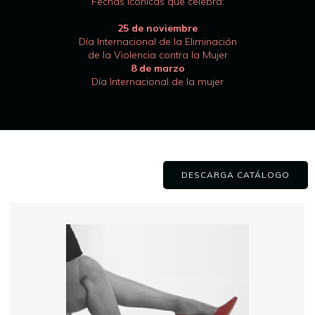
Fechas icónicas que celebra:
25 de noviembre
Día Internacional de la Eliminación
de la Violencia contra la Mujer
8 de marzo
Día Internacional de la mujer
DESCARGA CATÁLOGO