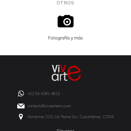
OTROS
Fotografía y más
+52 55 4381 4815
contacto@viveartemx.com
Monterrey 319, Col. Roma Sur, Cuauhtémoc, CDMX
Síguenos